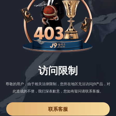
访问限制
尊敬的用户，由于相关法律限制，您所在地区无法访问J9产品，对
此造成的不便，我们深表歉意，您如有疑问请联系客服。
联系客服