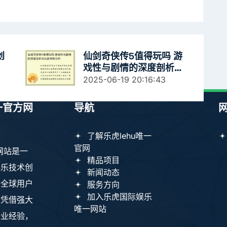
创
仙剑奇侠传5值得玩吗 游
戏性与剧情的深度剖析与
玩家体验分析
2025-06-19 20:16:43
唯一官方网
导航
了解乐虎lehu唯一
官网
方网站是一
精品项目
娱乐技术创
新闻动态
为全球用户
服务方向
加入乐虎国际娱乐
。凭借强大
唯一网站
行业经验，